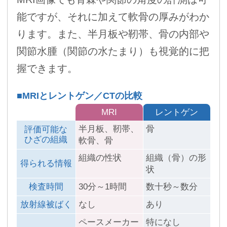
能ですが、それに加えて軟骨の厚みがわか
ります。また、半月板や靭帯、骨の内部や
関節水腫（関節の水たまり）も視覚的に把
握できます。
■MRIとレントゲン／CTの比較
MRI
レントゲン
半月板、靭帯、
骨
評価可能な
ひざの組織
軟骨、骨
組織の性状
組織（骨）の形
得られる情報
状
検査時間
30分～1時間
数十秒～数分
放射線被ばく
なし
あり
ペースメーカー
特になし