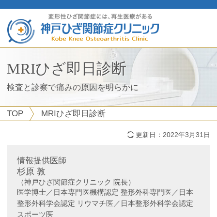
MRIひざ即日診断
検査と診察で痛みの原因を明らかに
TOP
MRIひざ即日診断
更新日：
2022年3月31日
情報提供医師
杉原 敦
（神戸ひざ関節症クリニック 院長）
医学博士／日本専門医機構認定 整形外科専門医／日本
整形外科学会認定 リウマチ医／日本整形外科学会認定
スポーツ医