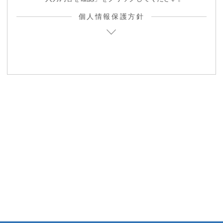
個人情報保護方針
1. 個人情報の保護についての考え方
当社は、当社の業務を円滑に行なうため、お客様の氏名、住
所、電話番号、Eメールアドレス等の情報を取得・利用させ
て頂いております。当社は、これらのお客様の個人情報（以
下「個人情報」といいます）の適正な保護を重大な責務と認
識し、この責務を果たすために、次の指針のもとで個人情報
を取り扱います。
（１）個人情報に適用される個人情報の保護に関する法律そ
の他の関係法令および関係ガイドラインを遵守すると
ともに、一般に公正妥当と認められる個人情報の取扱
いに関する慣行に準拠し、適正に取り扱います。ま
た、適宜、取扱いの改善に努めます。
（２）個人情報の取扱いに関する規程を明確にし、従業員に