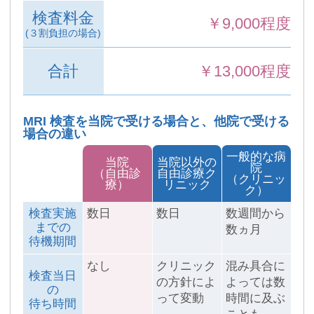
検査料金
￥9,000程度
(３割負担の場合)
合計
￥13,000程度
MRI 検査を当院で受ける場合と、他院で受ける
場合の違い
一般的な病
当院
当院以外の
院
（自由診
自由診療ク
（クリニッ
療）
リニック
ク）
検査実施
数日
数日
数週間から
までの
数ヵ月
待機期間
なし
クリニック
混み具合に
検査当日
の方針によ
よっては数
の
って変動
時間に及ぶ
待ち時間