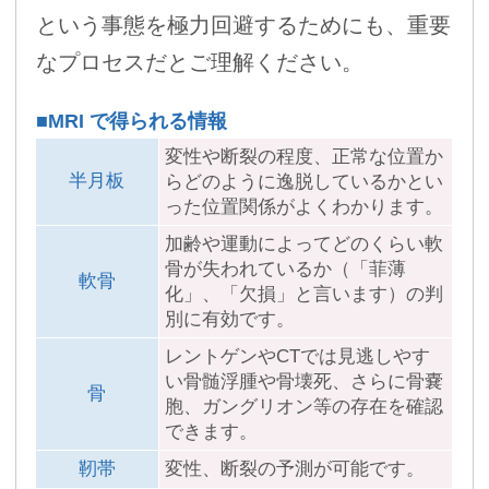
という事態を極力回避するためにも、重要
なプロセスだとご理解ください。
■MRI で得られる情報
変性や断裂の程度、正常な位置か
半月板
らどのように逸脱しているかとい
った位置関係がよくわかります。
加齢や運動によってどのくらい軟
骨が失われているか（「菲薄
軟骨
化」、「欠損」と言います）の判
別に有効です。
レントゲンやCTでは見逃しやす
い骨髄浮腫や骨壊死、さらに骨嚢
骨
胞、ガングリオン等の存在を確認
できます。
靭帯
変性、断裂の予測が可能です。