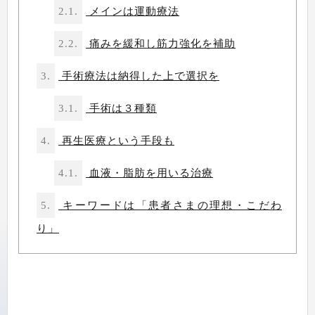
2.1.
メインは運動療法
2.2.
痛みを緩和し筋力強化を補助
3.
手術療法は納得した上で選択を
3.1.
手術は３種類
4.
再生医療という手段も
4.1.
血液・脂肪を用いる治療
5.
キーワードは「患者さまの理想・こだわ
り」