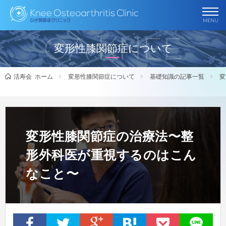
MENU
OA KNEE
変形性膝関節症について
活寿会 ホーム
変形性膝関節症について
基礎知識の記事一覧
変
変形性膝関節症の治療法〜整
形外科医が重視するのはこん
なこと〜