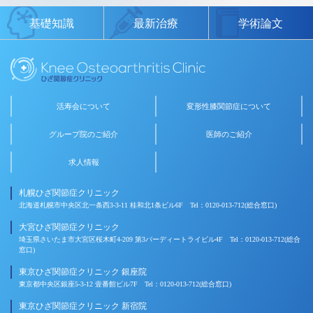
基礎知識
最新治療
学術論文
活寿会について
変形性膝関節症
について
グループ院の
ご紹介
医師のご紹介
求人情報
札幌ひざ関節症クリニック
北海道札幌市中央区北一条西3-3-11 桂和北1条ビル6F Tel：0120-013-712(総合窓口)
大宮ひざ関節症クリニック
埼玉県さいたま市大宮区桜木町4-209 第3バーディートライビル4F Tel：0120-013-712(総合
窓口)
東京ひざ関節症クリニック 銀座院
東京都中央区銀座5-3-12 壹番館ビル7F Tel：0120-013-712(総合窓口)
東京ひざ関節症クリニック 新宿院