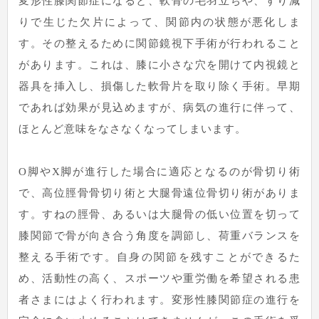
変形性膝関節症になると、軟骨の毛羽立ちや、すり減
りで生じた欠片によって、関節内の状態が悪化しま
す。その整えるために関節鏡視下手術が行われること
があります。これは、膝に小さな穴を開けて内視鏡と
器具を挿入し、損傷した軟骨片を取り除く手術。早期
であれば効果が見込めますが、病気の進行に伴って、
ほとんど意味をなさなくなってしまいます。
O脚やX脚が進行した場合に適応となるのが骨切り術
で、高位脛骨骨切り術と大腿骨遠位骨切り術がありま
す。すねの脛骨、あるいは大腿骨の低い位置を切って
膝関節で骨が向き合う角度を調節し、荷重バランスを
整える手術です。自身の関節を残すことができるた
め、活動性の高く、スポーツや重労働を希望される患
者さまにはよく行われます。変形性膝関節症の進行を